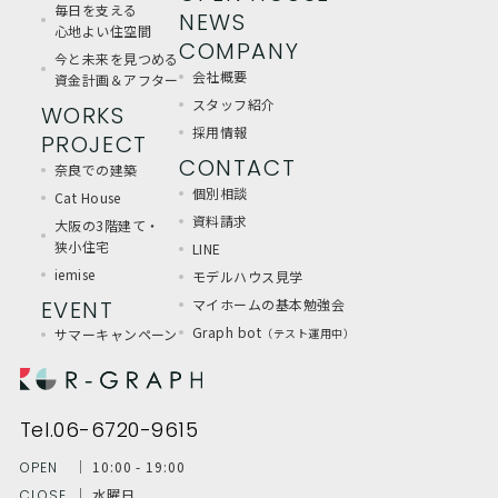
毎日を支える
NEWS
心地よい住空間
COMPANY
今と未来を見つめる
会社概要
資金計画＆アフター
スタッフ紹介
WORKS
採用情報
PROJECT
CONTACT
奈良での建築
個別相談
Cat House
資料請求
大阪の3階建て・
狭小住宅
LINE
iemise
モデルハウス見学
EVENT
マイホームの基本勉強会
Graph bot
サマーキャンペーン
（テスト運用中）
Tel.06-6720-9615
│ 10:00 - 19:00
OPEN
│ 水曜日
CLOSE