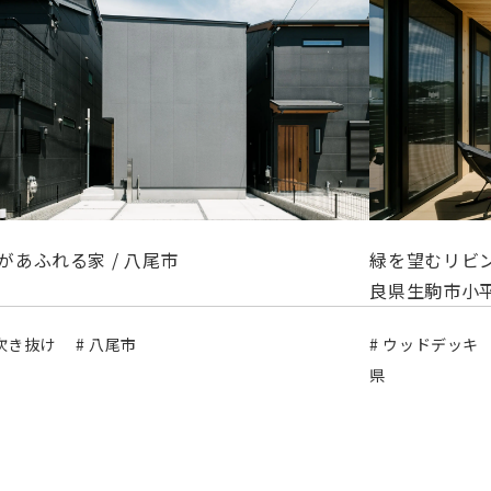
があふれる家 / 八尾市
緑を望むリビン
良県生駒市小
 吹き抜け
# 八尾市
# ウッドデッキ
県