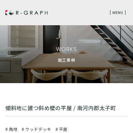
[ MENU ]
WORKS
施工事例
傾斜地に建つ斜め壁の平屋 / 南河内郡太子町
# 角地
# ウッドデッキ
# 平屋