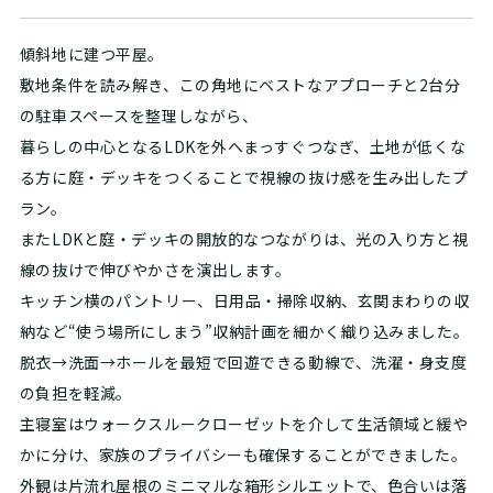
傾斜地に建つ平屋。
敷地条件を読み解き、この角地にベストなアプローチと2台分
の駐車スペースを整理しながら、
暮らしの中心となるLDKを外へまっすぐつなぎ、土地が低くな
る方に庭・デッキをつくることで視線の抜け感を生み出したプ
ラン。
またLDKと庭・デッキの開放的なつながりは、光の入り方と視
線の抜けで伸びやかさを演出します。
キッチン横のパントリー、日用品・掃除収納、玄関まわりの収
納など“使う場所にしまう”収納計画を細かく織り込みました。
脱衣→洗面→ホールを最短で回遊できる動線で、洗濯・身支度
の負担を軽減。
主寝室はウォークスルークローゼットを介して生活領域と緩や
かに分け、家族のプライバシーも確保することができました。
外観は片流れ屋根のミニマルな箱形シルエットで、色合いは落