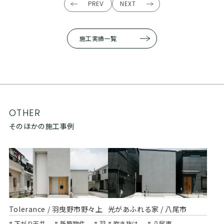
PREV
NEXT
施工実績一覧
OTHER
そのほかの施工事例
Tolerance / 羽曳野市野々上
光があふれる家 / 八尾市
# 下がり天井
# 新築物件
# 羽
# 吹き抜け
# 八尾市