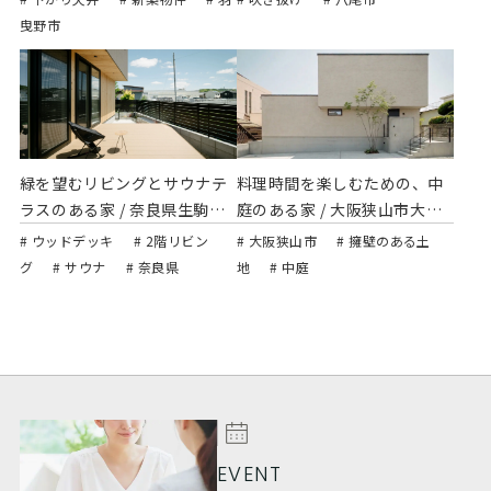
曳野市
緑を望むリビングとサウナテ
料理時間を楽しむための、中
ラスのある家 / 奈良県生駒市
庭のある家 / 大阪狭山市大野
小平尾町
台
# ウッドデッキ
# 2階リビン
# 大阪狭山市
# 擁壁のある土
グ
# サウナ
# 奈良県
地
# 中庭
EVENT