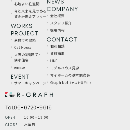
NEWS
心地よい住空間
COMPANY
今と未来を見つめる
会社概要
資金計画＆アフター
スタッフ紹介
WORKS
採用情報
PROJECT
CONTACT
奈良での建築
個別相談
Cat House
資料請求
大阪の3階建て・
狭小住宅
LINE
iemise
モデルハウス見学
EVENT
マイホームの基本勉強会
Graph bot
サマーキャンペーン
（テスト運用中）
Tel.06-6720-9615
│ 10:00 - 19:00
OPEN
│ 水曜日
CLOSE