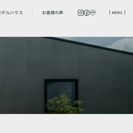
ngle01/events-single.php
on line
12
ngle01/events-single.php
on line
13
モデルハウス
お客様の声
[ MENU ]