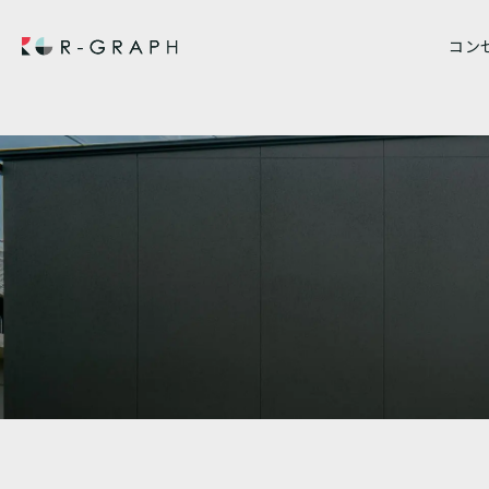
Warning
: Illegal string offset 'value' in
/home/shosan001/r-graph.jp/public_html/2024/
Warning
: Illegal string offset 'label' in
/home/shosan001/r-graph.jp/public_html/2024/w
コン