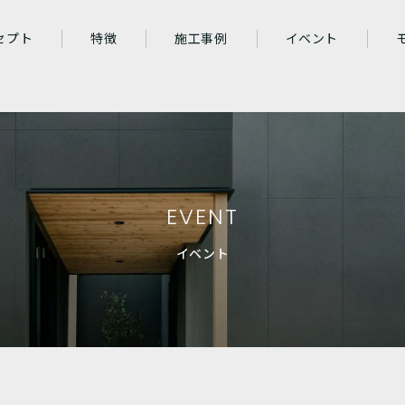
wp-content/themes/sho-san_original/post-type/events/events-single/events-si
p-content/themes/sho-san_original/post-type/events/events-single/events-si
セプト
特徴
施工事例
イベント
EVENT
イベント