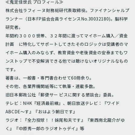
≪鬼定佳世氏 プロフィール≫
株式会社ラフィ ーヌ財務総研代表取締役。ファイナンシャルプ
ランナー（日本FP協会会員ライセンスNo.30032180)。脳科学
研究者。
年間約３０００世帯、３２年間に渡ってマイホーム購入／資金
計画 に特化してサポートしてきたそのロジックは受講者のマ
イホーム購入のみならず、教育資金や老後資金の安泰までもワ
ンストップで不安解消できる他では聴けないオリジナルなもの
です。
著書は、一般書・専門書合わせて60冊余り。
その他、各業界機関紙等にて執筆・連載多数。
旧日本郵政公社「郵便サー ピスに関する懇談会」委員。
テレビ：NHK『経済最前線』、朝日放送テレビ：『ワイド
ABCDE～す』『おはよう朝日です』
ラジオ：『全力投球！ ！妹尾和夫です』『東西南北龍介がゆ
く』『中原秀一郎のラジオトゥデイ』等