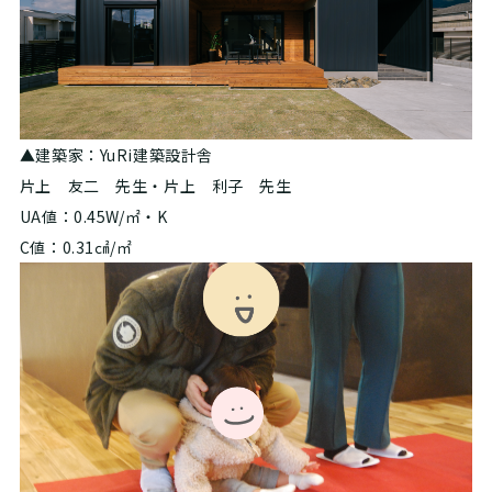
▲建築家：YuRi建築設計舎
片上 友二 先生・片上 利子 先生
UA値：0.45W/㎡・K
C値：0.31㎠/㎡