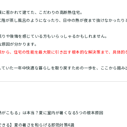
葉に惹かれて建てた、こだわりの高断熱住宅。
二階が蒸し風呂のようになったり、日中の熱が夜まで抜けなかったり
焦りや後悔を感じている方もいらっしゃるかもしれません。
な原因が分かります。
策から、住宅の性能を最大限に引き出す根本的な解決策まで、具体的
していた一年中快適な暮らしを取り戻すための一歩を、ここから踏み
熱がこもる」は本当？夏に室内が暑くなる5つの根本原因
できる】夏の暑さを和らげる即効対策4選