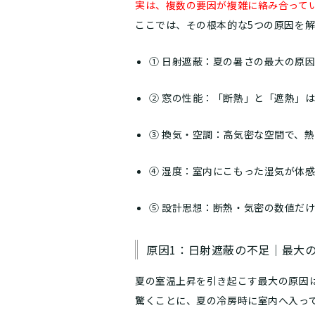
実は、複数の要因が複雑に絡み合って
ここでは、その根本的な5つの原因を
① 日射遮蔽：夏の暑さの最大の原
② 窓の性能：「断熱」と「遮熱」
③ 換気・空調：高気密な空間で、
④ 湿度：室内にこもった湿気が体
⑤ 設計思想：断熱・気密の数値だ
原因1：日射遮蔽の不足｜最大
夏の室温上昇を引き起こす最大の原因
驚くことに、夏の冷房時に室内へ入っ