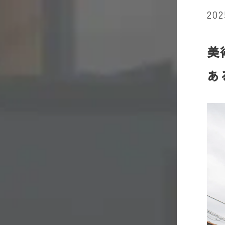
20
美
あ