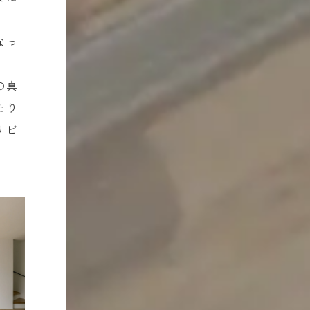
なっ
の真
たり
リビ