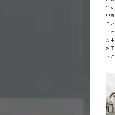
いと
印象
てい
また
ん中
お子
ング